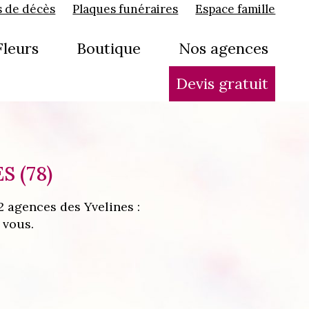
s de décès
Plaques funéraires
Espace famille
Fleurs
Boutique
Nos agences
Devis gratuit
 (78)
 agences des Yvelines :
 vous.