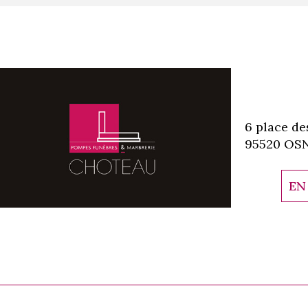
6 place de
95520 OS
EN