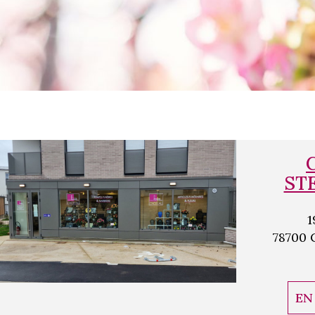
ST
1
78700
EN