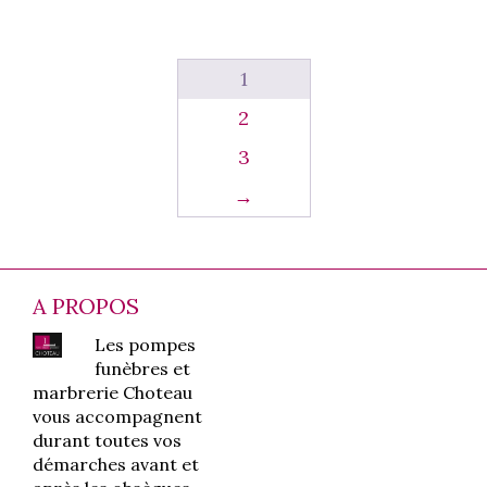
variations.
variat
Les
Les
options
optio
1
peuvent
peuve
être
être
2
choisies
chois
3
sur
sur
la
la
→
page
page
du
du
produit
produ
A PROPOS
Les pompes
funèbres et
marbrerie Choteau
vous accompagnent
durant toutes vos
démarches avant et