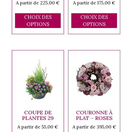
A partir de
225,00
€
A partir de
175,00
€
Ce
Ce
CHOIX DES
CHOIX DES
produit
produ
OPTIONS
OPTIONS
a
a
plusieurs
plusi
variations.
variat
Les
Les
options
optio
peuvent
peuve
être
être
choisies
chois
sur
sur
la
la
page
page
du
du
COUPE DE
COURONNE À
produit
produ
PLANTES 29
PLAT – ROSES
A partir de
55,00
€
A partir de
395,00
€