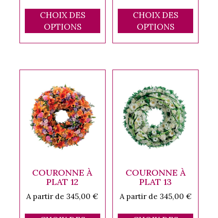
Ce
Ce
CHOIX DES
CHOIX DES
produit
produ
OPTIONS
OPTIONS
a
a
plusieurs
plusi
variations.
variat
Les
Les
options
optio
peuvent
peuve
être
être
choisies
chois
sur
sur
la
la
page
page
du
du
COURONNE À
COURONNE À
produit
produ
PLAT 12
PLAT 13
A partir de
345,00
€
A partir de
345,00
€
Ce
Ce