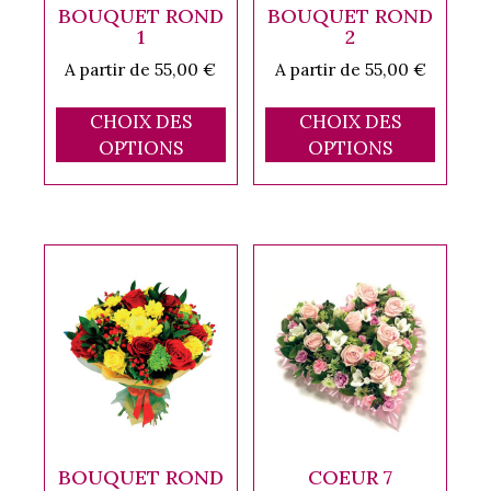
BOUQUET ROND
BOUQUET ROND
1
2
A partir de
55,00
€
A partir de
55,00
€
Ce
Ce
CHOIX DES
CHOIX DES
produit
produ
OPTIONS
OPTIONS
a
a
plusieurs
plusi
variations.
variat
Les
Les
options
optio
peuvent
peuve
être
être
choisies
chois
sur
sur
la
la
page
page
du
du
BOUQUET ROND
COEUR 7
produit
produ