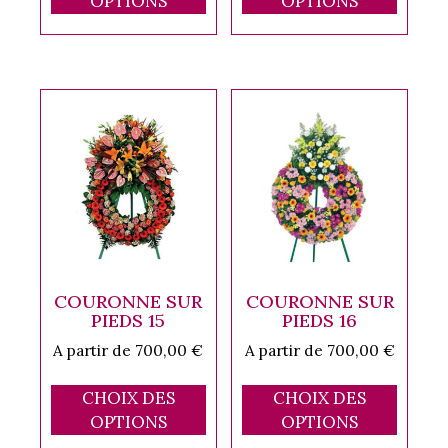
OPTIONS
OPTIONS
a
a
plusieurs
plusi
variations.
variat
Les
Les
options
optio
peuvent
peuve
être
être
choisies
chois
sur
sur
la
la
page
page
du
du
COURONNE SUR
COURONNE SUR
produit
produ
PIEDS 15
PIEDS 16
A partir de
700,00
€
A partir de
700,00
€
Ce
Ce
CHOIX DES
CHOIX DES
produit
produ
OPTIONS
OPTIONS
a
a