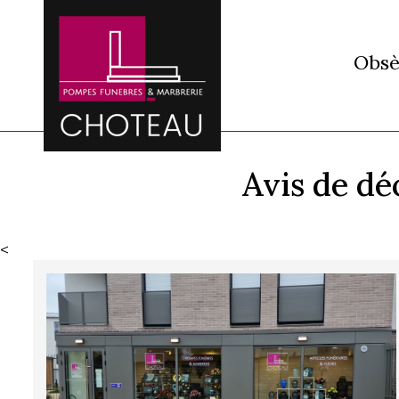
Obsè
Avis de d
<