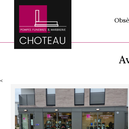
Obsè
A
<