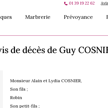
01 39 19 22 62
Avi
ques
Marbrerie
Prévoyance
vis de décès de Guy COSNI
Monsieur Alain et Lydia COSNIER,
Son fils ;
Robin
Son petit-fils ;