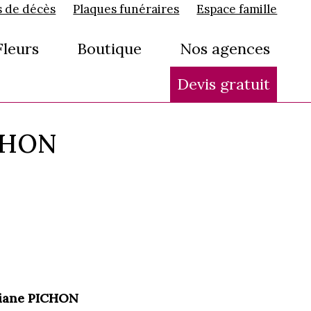
s de décès
Plaques funéraires
Espace famille
Fleurs
Boutique
Nos agences
Devis gratuit
ICHON
iane PICHON