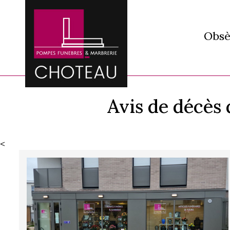
Obsè
Avis de décè
<