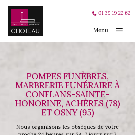
01 39 19 22 62
Menu
Toggl
navig
POMPES FUNÈBRES,
MARBRERIE FUNÉRAIRE À
CONFLANS-SAINTE-
HONORINE, ACHÈRES (78)
ET OSNY (95)
Nous organisons les obsèques de votre
proche 24 heures sur 24, 7 jours sur 7,